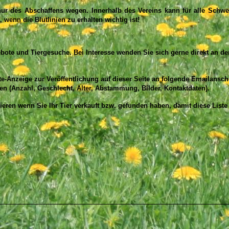
nur des Abschaffens wegen. Innerhalb des Vereins kann für alle Schw
, wenn die Blutlinien zu erhalten wichtig
ist!
gebote und Tiergesuche. Bei Interesse wenden Sie sich gerne direkt an de
e-Anzeige zur Veröffentlichung auf dieser Seite an folgende Emailanschr
en (Anzahl, Geschlecht, Alter, Abstammung, Bilder, Kontaktdaten).
eren wenn Sie Ihr Tier verkauft bzw. gefunden haben, damit diese Liste 