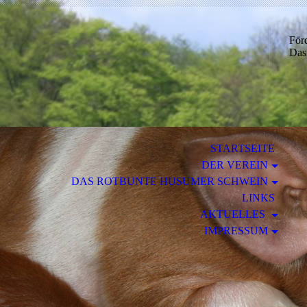
För
Das
STARTSEITE
DER VEREIN
DAS ROTBUNTE HUSUMER SCHWEIN
LINKS
AKTUELLES
IMPRESSUM