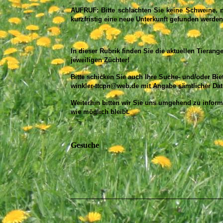
AUFRUF: Bitte schlachten Sie keine Schweine, 
kurzfristig eine neue Unterkunft gefunden werden
In dieser Rubrik finden Sie die aktuellen Tieran
jeweiligen Züchter!
Bitte schicken Sie auch Ihre Suche- und/oder Biet
winkler-ttcpn@web.de
mit Angabe sämtlicher Dat
Weiterhin bitten wir Sie uns umgehend zu informi
wie möglich bleibt.
Gesuche