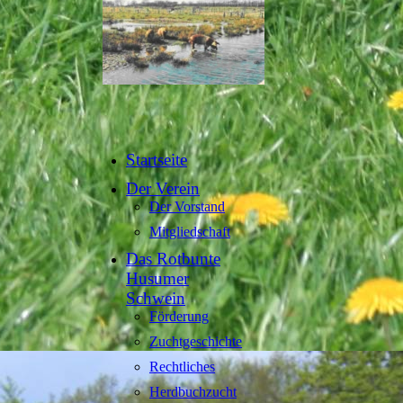
Startseite
Der Verein
Der Vorstand
Mitgliedschaft
Das Rotbunte
Husumer
Schwein
Förderung
Zuchtgeschichte
Rechtliches
Herdbuchzucht