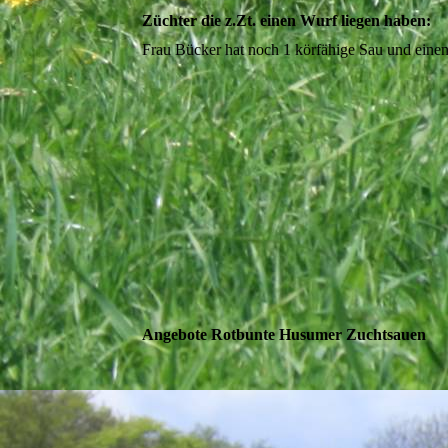
Züchter die z.Zt. einen Wurf liegen haben:
Frau Bücker hat noch 1 körfähige Sau und eine
Angebote Rotbunte Husumer Zuchtsauen