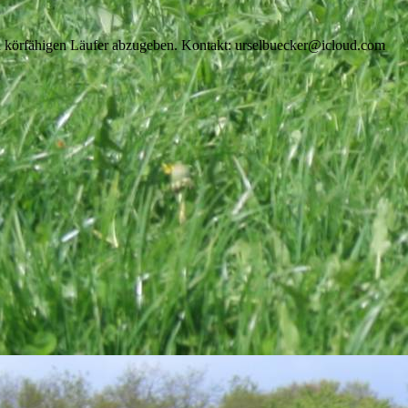
n körfähigen Läufer abzugeben. Kontakt: urselbuecker@icloud.com