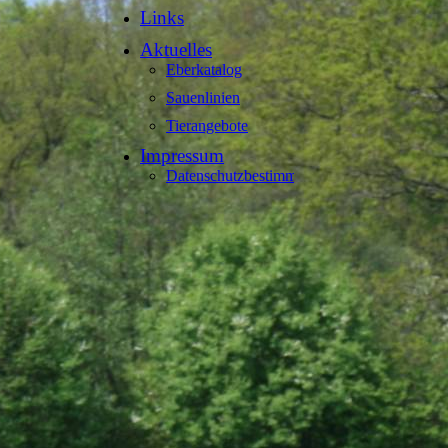
Links
Aktuelles
Eberkatalog
Sauenlinien
Tierangebote
Impressum
Datenschutzbestimmungen