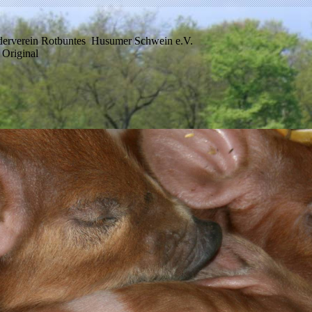
derverein Rotbuntes Husumer Schwein e.V.
 Original