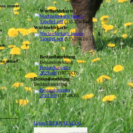
eine immer
Wurfmeldekarte
Wurfmeldekarte blanco
Tabelle1.pdf
(135.25KB)
Wurfmeldekarte
n
Wurfmeldekarte blanco
Tabelle1.pdf
(135.25KB)
ift:
Bestandsmeldung
so aktuell
Bestandsmeldung
Bestandsregister
2023.pdf
(107.4KB)
Bestandsmeldung
Bestandsmeldung
Bestandsregister
2023.pdf
(107.4KB)
Unser EBERKATALOG